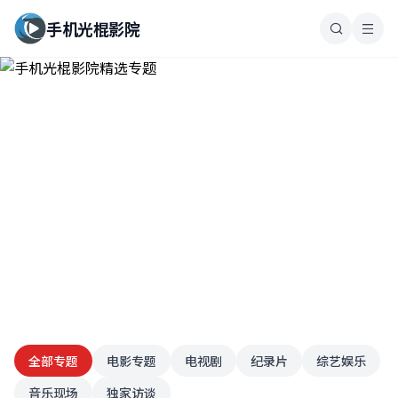
手机光棍影院
手机光棍影院精选专题
全部专题
电影专题
电视剧
纪录片
综艺娱乐
汇聚全球优质影视内容，手机光棍影院为您精心策划每一个专题，
音乐现场
从经典回顾到前沿探索，带您领略影视艺术的无限魅力
独家访谈